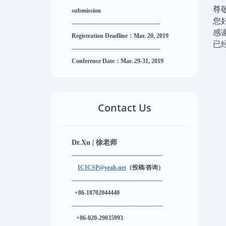
尊
submission
您
------------------------------
--------
------
感
Registration Deadline：Mar. 20, 2019
已
------------------------------
--------
------
Conference Date：Mar. 29-31, 2019
Contact Us
Dr.Xu | 徐老师
---------------------------------------------
ICICSP@yeah.net
（投稿/咨询）
---------------------------------------------
+86-18702044440
---------------------------------------------
+86-020-29035993