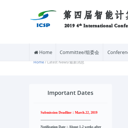
Home
Committee/组委会
Confere
Home
/ Latest News/最新消息
Important Dates
Submission Deadline：
March.22, 2019
--------------------
----------
--------
------
Notification Date：About 1-2 weeks after